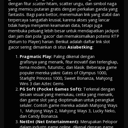
dengan fitur
scatter
hitam, scatter ungu, dan simbol naga
yang memicu putaran gratis dengan perkalian ganda yang
fantastis. Bagi para bettor, menemukan link yang stabil dan
terpercaya sangatlah krusial, karena akses yang lancar
tidak hanya menjamin keamanan data, tetapi juga
membuka peluang lebih besar untuk mendapatkan jackpot
dari jam dan pola 'gacor' dan memaksimalkan potensi RTP
(Return to Player) harian. Berikut adalah daftar link slot
gacor sering dimainkan di situs
Asiabetking
:
Pragmatic Play:
Paling dikenal dengan
grafisnya yang menarik, fitur inovatif dan terlengkap,
tema modern, futuristic, dan klasik. Beberapa game
populer mereka yakni: Gates of Olympus 1000,
Starlight Princess 1000, Sweet Bonanza, Mahjong
Wins 3 dan Aztec Gems.
PG Soft (Pocket Games Soft):
Terkenal dengan
desain visual yang memukau, cerita yang menarik,
dan game slot yang dioptimalkan untuk perangkat
seluler. Contoh game mereka adalah Mahjong Ways
1, Mahjong Ways 2, Mahjong Ways 3, Lucky Neko,
dan Candy Bonanza.
NetEnt (Net Entertainment):
Merupakan Pelopor
dalam industri game online, dikenal dengan game