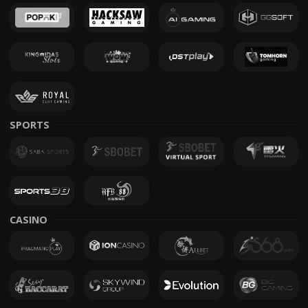
SPORTS
CASINO