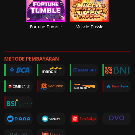
Fortune Tumble
Muscle Tussle
METODE PEMBAYARAN