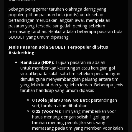
Sebagai penggemar taruhan olahraga daring yang
populer, pilihan pasaran bola (odds) untuk setiap
pertandingan merupakan langkah awal, mempelajari
pasaran yang tersedia sangatlah penting sebelum
memasang taruhan. Berikut adalah beberapa pasaran bola
SBOBET yang umum dipasang:
Jenis Pasaran Bola SBOBET Terpopuler di Situs
Asiabetking:
Handicap (HDP):
Tujuan pasaran ini adalah
untuk memberikan keuntungan atau kerugian gol
virtual kepada salah satu tim sebelum pertandingan
dimulai guna menyeimbangkan peluang antara tim
yang lebih kuat dan yang lebih lemah. Beberapa jenis
taruhan handicap yang umum dipakai:
0 (Bola Jalan/Draw No Bet):
pertandingan
seri, taruhan akan dibatalkan.
0.25 (Voor ¼):
Tim yang memberikan voor
harus menang dengan selisih 1 gol agar
taruhan menang penuh. Jika seri, yang
memasang pada tim yang memberi voor kalah