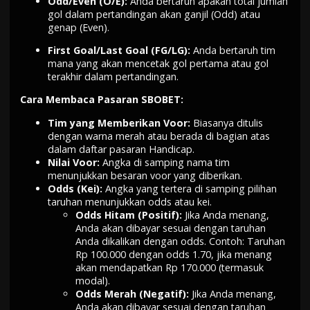
Odd/Even (O/E):
Anda bertaruh apakah total jumlah
gol dalam pertandingan akan ganjil (Odd) atau
genap (Even).
First Goal/Last Goal (FG/LG):
Anda bertaruh tim
mana yang akan mencetak gol pertama atau gol
terakhir dalam pertandingan.
Cara Membaca Pasaran SBOBET:
Tim yang Memberikan Voor:
Biasanya ditulis
dengan warna merah atau berada di bagian atas
dalam daftar pasaran Handicap.
Nilai Voor:
Angka di samping nama tim
menunjukkan besaran voor yang diberikan.
Odds (Kei):
Angka yang tertera di samping pilihan
taruhan menunjukkan odds atau kei.
Odds Hitam (Positif):
Jika Anda menang,
Anda akan dibayar sesuai dengan taruhan
Anda dikalikan dengan odds. Contoh: Taruhan
Rp 100.000 dengan odds 1.70, jika menang
akan mendapatkan Rp 170.000 (termasuk
modal).
Odds Merah (Negatif):
Jika Anda menang,
Anda akan dibayar sesuai dengan taruhan