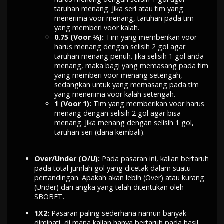
taruhan menang. Jika seri atau tim yang
menerima voor menang, taruhan pada tim
yang memberi voor kalah.
0.75 (Voor ¾):
Tim yang memberikan voor
harus menang dengan selisih 2 gol agar
taruhan menang penuh. Jika selisih 1 gol anda
menang, maka bagi yang memasang pada tim
yang memberi voor menang setengah,
sedangkan untuk yang memasang pada tim
yang menerima voor kalah setengah.
1 (Voor 1):
Tim yang memberikan voor harus
menang dengan selisih 2 gol agar bisa
menang. Jika menang dengan selisih 1 gol,
taruhan seri (dana kembali).
Over/Under (O/U):
Pada pasaran ini, kalian bertaruh
pada total jumlah gol yang dicetak dalam suatu
pertandingan. Apakah akan lebih (Over) atau kurang
(Under) dari angka yang telah ditentukan oleh
SBOBET.
1X2:
Pasaran paling sederhana namun banyak
diminati, di mana kalian hanya bertaruh pada hasil