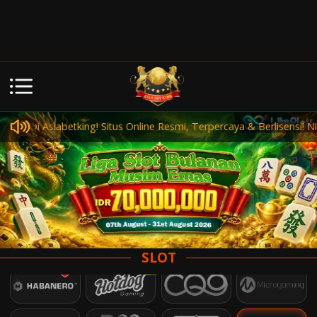
ng Di
Asiabetking
! Situs Online Resmi, Terpercaya & Berlisensi! Ni
SLOT