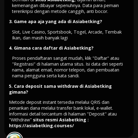
kemenangan dibayar sepenuhnya. Data para pemain
terenkripsi dengan metode canggih, anti bocor.
3.
Game apa aja yang ada di Asiabetking?
Slot, Live Casino, Sportsbook, Togel, Arcade, Tembak
Ikan, dan masih banyak lagi
4.
Gimana cara daftar di Asiabetking?
Proses pendaftaran sangat mudah, klik "Daftar" atau
"Registrasi" di halaman utama situs. Isi data diri seperti
nama, alamat email, nomor telepon, dan pembuatan
nama pengguna serta kata sandi.
5.
Cara deposit sama withdraw di Asiabetking
gimana?
Metode deposit instant tersedia melalui QRIS dan
penarikan dana melalui transfer bank lokal, e-wallet.
Informasi detail tercantum di halaman "Deposit" atau
"Withdraw"
situs resmi Asiabetking :
https://asiabetking.courses/