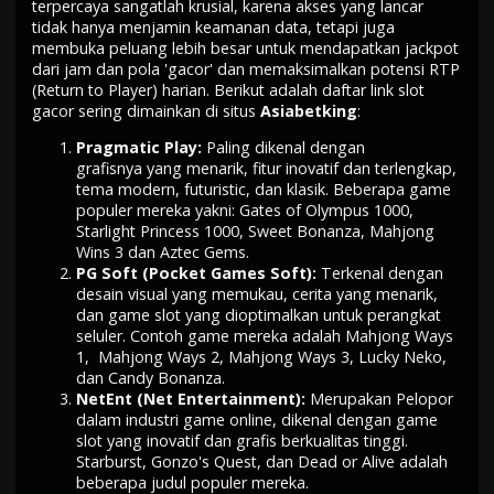
terpercaya sangatlah krusial, karena akses yang lancar
tidak hanya menjamin keamanan data, tetapi juga
membuka peluang lebih besar untuk mendapatkan jackpot
dari jam dan pola 'gacor' dan memaksimalkan potensi RTP
(Return to Player) harian. Berikut adalah daftar link slot
gacor sering dimainkan di situs
Asiabetking
:
Pragmatic Play:
Paling dikenal dengan
grafisnya yang menarik, fitur inovatif dan terlengkap,
tema modern, futuristic, dan klasik. Beberapa game
populer mereka yakni: Gates of Olympus 1000,
Starlight Princess 1000, Sweet Bonanza, Mahjong
Wins 3 dan Aztec Gems.
PG Soft (Pocket Games Soft):
Terkenal dengan
desain visual yang memukau, cerita yang menarik,
dan game slot yang dioptimalkan untuk perangkat
seluler. Contoh game mereka adalah Mahjong Ways
1, Mahjong Ways 2, Mahjong Ways 3, Lucky Neko,
dan Candy Bonanza.
NetEnt (Net Entertainment):
Merupakan Pelopor
dalam industri game online, dikenal dengan game
slot yang inovatif dan grafis berkualitas tinggi.
Starburst, Gonzo's Quest, dan Dead or Alive adalah
beberapa judul populer mereka.