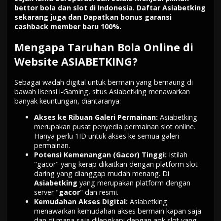
bettor bola dan slot di Indonesia.
Daftar Asiabetking
sekarang juga dan Dapatkan bonus garansi
cashback member baru 100%.
Mengapa
Taruhan Bola Online di
Website ASIABETKING
?
Sebagai wadah digital untuk bermain yang bernaung di
bawah lisensi i-Gaming, situs Asiabetking menawarkan
banyak keuntungan, diantaranya:
Akses ke Ribuan Galeri Permainan:
Asiabetking
merupakan pusat penyedia permainan slot online.
Hanya perlu 1ID untuk akses ke semua galeri
permainan.
Potensi Kemenangan (Gacor) Tinggi:
Istilah
"gacor" yang kerap dikaitkan dengan platform slot
daring yang dianggap mudah menang. Di
Asiabetking
yang merupakan platform dengan
server "
gacor
" dan resmi.
Kemudahan Akses Digital:
Asiabetking
menawarkan kemudahan akses bermain kapan saja
dan di mana saja dilengkapi dengan apk slot yang