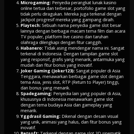
Microgaming:
Penyedia perangkat lunak kasino
online tertua dan terbesar, portofolio game slot yang
tidak perlu diragukan. Mereka juga terkenal dengan
jackpot progresif mereka yang gampang diraih.
Playtech:
Sebuah nama penyedia game slot besar
lainnya dengan berbagai macam tema film dan acara
TV populer, platform live casino dan taruhan
olahraga dilengkapi dengan fitur canggih.
Habanero:
Tidak asing mendengar nama ini. Sangat
terkenal di Indonesia. Dengan tampilan game slot
yang responsif, grafis yang menarik, antarmuka yang
mudah dan fitur bonus yang inovatif.
Joker Gaming
(Joker123):
Sangat populer di Asia
Tenggara, menawarkan berbagai game slot dengan
tema Asia, jenis slot, RTP (Return to Player) tinggi,
dan bonus yang menarik.
Spadegaming:
Penyedia lain yang populer di Asia,
khususnya di Indonesia menawarkan game slot
dengan tema budaya Asia dan gameplay yang
menarik.
Yggdrasil Gaming:
Dikenal dengan desain visual
yang unik, animasi yang halus, dan fitur bonus yang
inovatif.
Betsoft:
Terkenal dengan game slot 3D sinematik