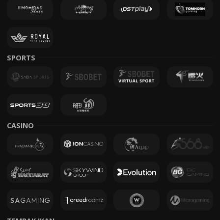
SPORTS
CASINO