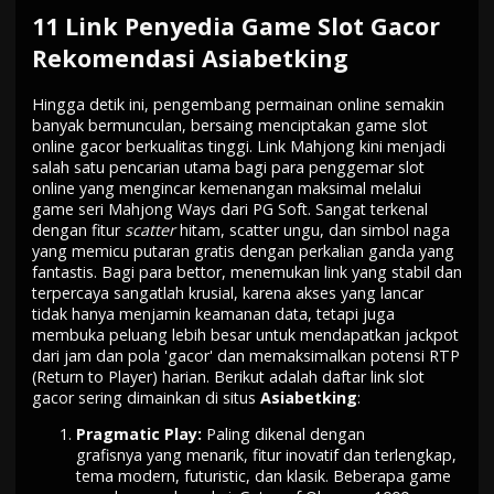
11 Link Penyedia Game Slot Gacor
Rekomendasi Asiabetking
Hingga detik ini, pengembang permainan online semakin
banyak bermunculan, bersaing menciptakan
game slot
online gacor
berkualitas tinggi. Link Mahjong kini menjadi
salah satu pencarian utama bagi para penggemar slot
online yang mengincar kemenangan maksimal melalui
game seri Mahjong Ways dari PG Soft. Sangat terkenal
dengan fitur
scatter
hitam, scatter ungu, dan simbol naga
yang memicu putaran gratis dengan perkalian ganda yang
fantastis. Bagi para bettor, menemukan link yang stabil dan
terpercaya sangatlah krusial, karena akses yang lancar
tidak hanya menjamin keamanan data, tetapi juga
membuka peluang lebih besar untuk mendapatkan jackpot
dari jam dan pola 'gacor' dan memaksimalkan potensi RTP
(Return to Player) harian. Berikut adalah daftar link slot
gacor sering dimainkan di situs
Asiabetking
:
Pragmatic Play:
Paling dikenal dengan
grafisnya yang menarik, fitur inovatif dan terlengkap,
tema modern, futuristic, dan klasik. Beberapa game