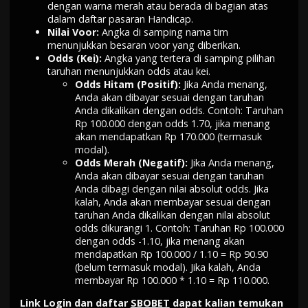
dengan warna merah atau berada di bagian atas
dalam daftar pasaran Handicap.
Nilai Voor:
Angka di samping nama tim
menunjukkan besaran voor yang diberikan.
Odds (Kei):
Angka yang tertera di samping pilihan
taruhan menunjukkan odds atau kei.
Odds Hitam (Positif):
Jika Anda menang,
Anda akan dibayar sesuai dengan taruhan
Anda dikalikan dengan odds. Contoh: Taruhan
Rp 100.000 dengan odds 1.70, jika menang
akan mendapatkan Rp 170.000 (termasuk
modal).
Odds Merah (Negatif):
Jika Anda menang,
Anda akan dibayar sesuai dengan taruhan
Anda dibagi dengan nilai absolut odds. Jika
kalah, Anda akan membayar sesuai dengan
taruhan Anda dikalikan dengan nilai absolut
odds dikurangi 1. Contoh: Taruhan Rp 100.000
dengan odds -1.10, jika menang akan
mendapatkan Rp 100.000 / 1.10 = Rp 90.90
(belum termasuk modal). Jika kalah, Anda
membayar Rp 100.000 * 1.10 = Rp 110.000.
Link Login dan daftar
SBOBET
dapat kalian temukan