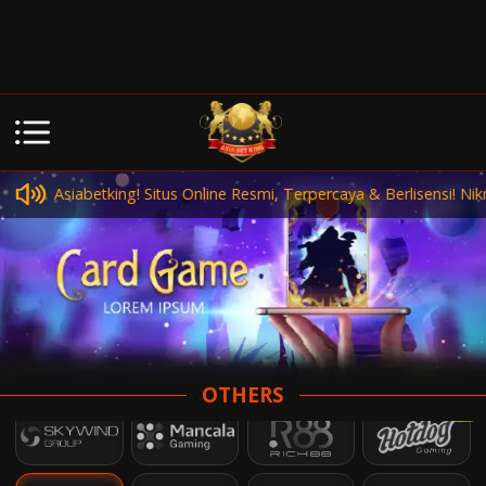
g Di
Asiabetking
! Situs Online Resmi, Terpercaya & Berlisensi! Nik
OTHERS