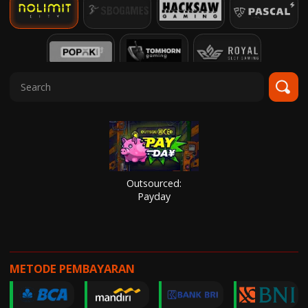
Outsourced:
Payday
METODE PEMBAYARAN