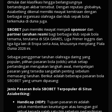
dimulai dari klasifikasi hingga berlangsungnya
bertandingan akbar tersebut. Dengan reputasi globalnya,
Asiabetking dikenal memiliki riwayat kemitraan dengan
berbagai organisasi olahraga dan klub sepak bola
terkemuka di dunia juga.
SBOBET
pun memiliki riwayat menjadi
sponsor
dan
partner taruhan resmi
bagi berbagai klub sepak bola
ternama, terutama di SEA GAMES, Liga Primer Inggris dan
liga-liga lain di Eropa serta Asia, khususnya menjelang
PIala
Dunia 2026
ini.
Sebagai penggemar taruhan olahraga daring yang
populer, pilihan pasaran bola (odds) untuk setiap
pertandingan merupakan langkah awal, mempelajari
pasaran yang tersedia sangatlah penting sebelum
memasang taruhan. Berikut adalah beberapa pasaran bola
SBOBET yang umum dipasang:
Jenis Pasaran Bola SBOBET Terpopuler di Situs
Asiabetking:
Handicap (HDP):
Tujuan pasaran ini adalah
untuk memberikan keuntungan atau kerugian gol
virtual kepada salah satu tim sebelum pertandingan