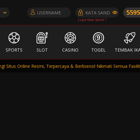
Lupa Kata Sandi ?
SPORTS
SLOT
CASINO
TOGEL
TEMBAK IK
tus Online Resmi, Terpercaya & Berlisensi! Nikmati Semua Fasilitas 