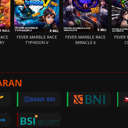
RACE
FEVER MARBLE RACE
FEVER MARBLE RACE
FEVER
RY
TYPHOON V
MIRACLE 6
C
ARAN