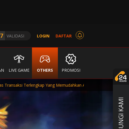
LOGIN
DAFTAR
AN
LIVE GAME
OTHERS
PROMOSI
 Terlengkap Yang Memudahkan Anda Untuk Bermain Di Situs Kami. Terse
HUBUNGI KAMI