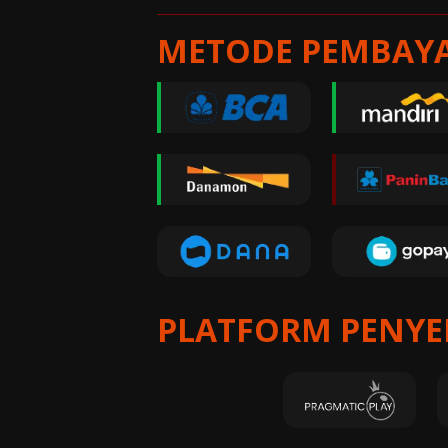
METODE PEMBAY
PLATFORM PENYE