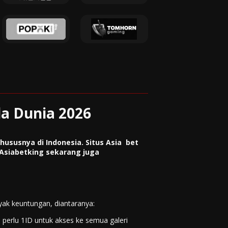
la Dunia 2026
khususnya di Indonesia. Situs Asia bet
 Asiabetking
sekarang juga
yak keuntungan, diantaranya:
perlu 1ID untuk akses ke semua galeri