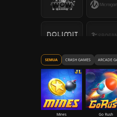
SEMUA
CRASH GAMES
ARCADE G
Mines
Go Rush