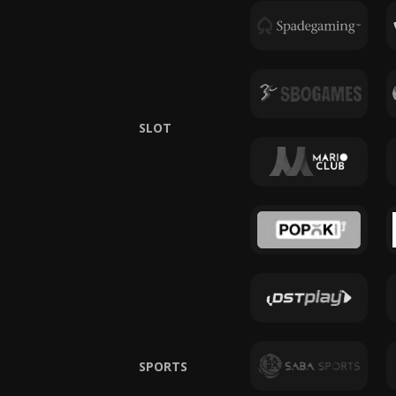
SLOT
SPORTS